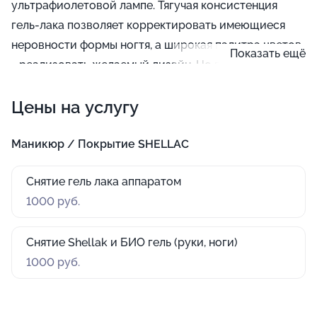
ультрафиолетовой лампе. Тягучая консистенция
гель-лака позволяет корректировать имеющиеся
неровности формы ногтя, а широкая палитра цветов
Показать ещё
- реализовать желаемый дизайн. Но в отличие от
шеллака это покрытие предполагает снятие только
Цены на услугу
специальным аппаратом.
Маникюр / Покрытие SHELLAC
Снятие гель лака аппаратом
1000 руб.
Снятие Shellak и БИО гель (руки, ноги)
1000 руб.